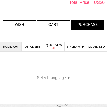
Total Price:
US$
0
WISH
CART
PURCHASE
QnA/REVIEW
MODEL CUT
DETAIL/SIZE
STYLED WITH
MODEL INFO
(
0
)
Select Language
▼