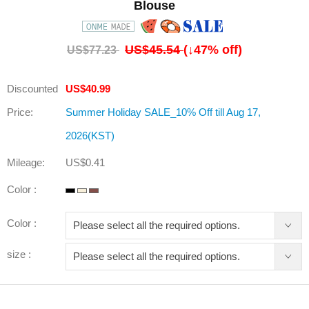
Blouse
US$45.54
(↓
47
% off)
US$77.23
Discounted
US$40.99
Price:
Summer Holiday SALE_10% Off till Aug 17,
2026(KST)
Mileage:
US$0.41
Color :
Color :
size :