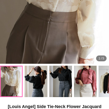
1
/
5
[Louis Angel] Side Tie-Neck Flower Jacquard