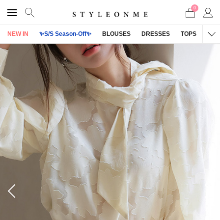
0
NEW IN
✨S/S Season-Off✨
BLOUSES
DRESSES
TOPS
OU