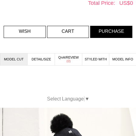
Total Price:
US$
0
WISH
CART
PURCHASE
QnA/REVIEW
MODEL CUT
DETAIL/SIZE
STYLED WITH
MODEL INFO
(
0
)
Select Language
▼