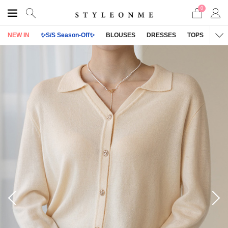
0
NEW IN
✨S/S Season-Off✨
BLOUSES
DRESSES
TOPS
OU