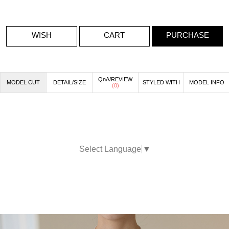
WISH
CART
PURCHASE
QnA/REVIEW
MODEL CUT
DETAIL/SIZE
STYLED WITH
MODEL INFO
(
0
)
Select Language
▼