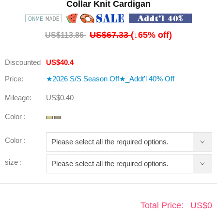
Collar Knit Cardigan
US$67.33
(↓
65
% off)
US$113.86
Discounted
US$40.4
Price:
★2026 S/S Season Off★_Addt'l 40% Off
Mileage:
US$0.40
Color :
Color :
size :
Total Price:
US$
0