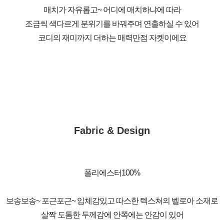
매치가 자유롭고~ 어디에 매치하냐에 따라
조금씩 색다르게 분위기를 바꿔주며 연출하실 수 있어
코디의 재미까지 더하는 매력만점 자켓이에요
Fabric & Design
폴리에스터100%
보송보송~ 포근포근~ 입체감있고 따스한 텍스쳐의 벨로아 소재로
살짝 도톰한 두께감에 안쪽에는 안감이 있어