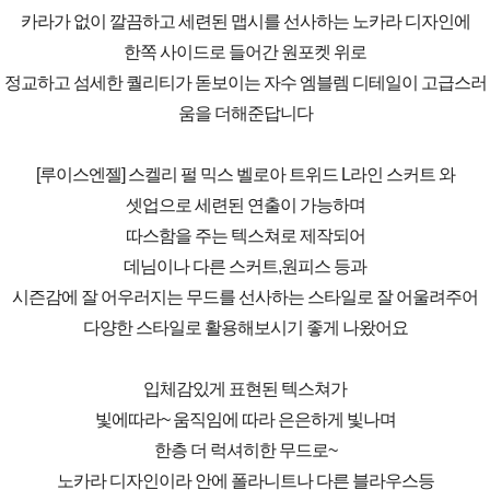
카라가 없이 깔끔하고 세련된 맵시를 선사하는 노카라 디자인에
한쪽 사이드로 들어간 원포켓 위로
정교하고 섬세한 퀄리티가 돋보이는 자수 엠블렘 디테일이 고급스러
움을 더해준답니다
[루이스엔젤] 스켈리 펄 믹스 벨로아 트위드 L라인 스커트 와
셋업으로 세련된 연출이 가능하며
따스함을 주는 텍스쳐로 제작되어
데님이나 다른 스커트,원피스 등과
시즌감에 잘 어우러지는 무드를 선사하는 스타일로 잘 어울려주어
다양한 스타일로 활용해보시기 좋게 나왔어요
입체감있게 표현된 텍스쳐가
빛에따라~ 움직임에 따라 은은하게 빛나며
한층 더 럭셔히한 무드로~
노카라 디자인이라 안에 폴라니트나 다른 블라우스등