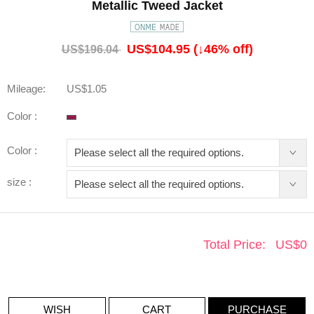
Metallic Tweed Jacket
US$104.95
(↓
46
% off)
US$196.04
Mileage:
US$1.05
Color :
Color :
size :
Total Price:
US$
0
WISH
CART
PURCHASE