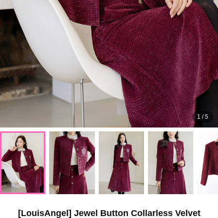
1
/
5
[LouisAngel] Jewel Button Collarless Velvet