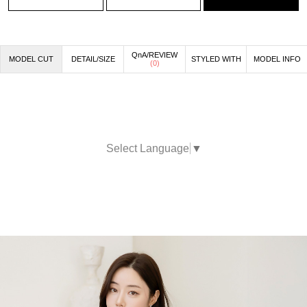
QnA/REVIEW
MODEL CUT
DETAIL/SIZE
STYLED WITH
MODEL INFO
(
0
)
Select Language
▼