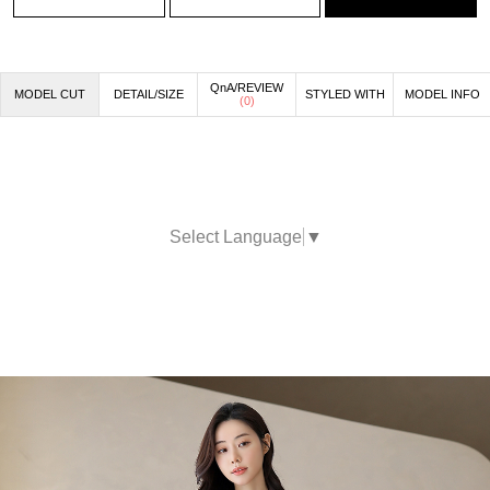
QnA/REVIEW
MODEL CUT
DETAIL/SIZE
STYLED WITH
MODEL INFO
(
0
)
Select Language
▼