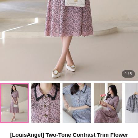
1
/
5
[LouisAngel] Two-Tone Contrast Trim Flower