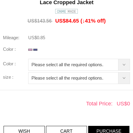
Lace Cropped Jacket
US$84.65
(↓
41
% off)
US$143.56
Mileage:
US$0.85
Color :
Color :
size :
Total Price:
US$
0
WISH
CART
PURCHASE