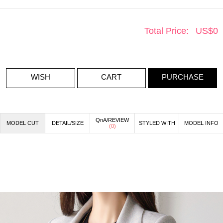
Total Price:
US$
0
WISH
CART
PURCHASE
QnA/REVIEW
MODEL CUT
DETAIL/SIZE
STYLED WITH
MODEL INFO
(
0
)