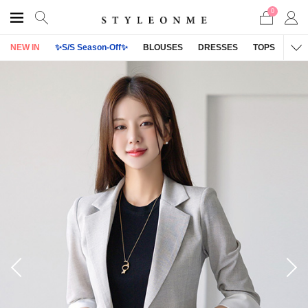
0
NEW IN
✨S/S Season-Off✨
BLOUSES
DRESSES
TOPS
OU