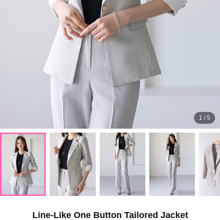
1
/
5
Line-Like One Button Tailored Jacket