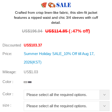
Crafted from crisp linen-like fabric, this slim-fit jacket
features a nipped waist and chic 3/4 sleeves with cuff
detail.
US$114.85
(↓
47
% off)
US$196.04
Discounted
US$103.37
Price:
Summer Holiday SALE_10% Off till Aug 17,
2026(KST)
Mileage:
US$1.03
Color :
Color :
size :