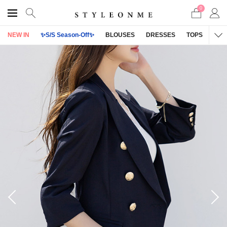
0
NEW IN
✨S/S Season-Off✨
BLOUSES
DRESSES
TOPS
OU