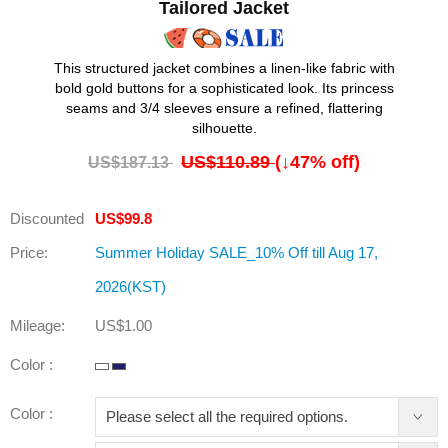
Tailored Jacket
This structured jacket combines a linen-like fabric with
bold gold buttons for a sophisticated look. Its princess
seams and 3/4 sleeves ensure a refined, flattering
silhouette.
US$110.89
(↓
47
% off)
US$187.13
Discounted
US$99.8
Price:
Summer Holiday SALE_10% Off till Aug 17,
2026(KST)
Mileage:
US$1.00
Color :
Color :