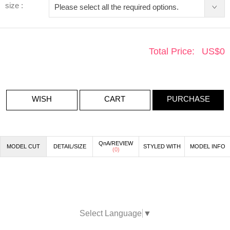
size :
Total Price:
US$
0
WISH
CART
PURCHASE
QnA/REVIEW
MODEL CUT
DETAIL/SIZE
STYLED WITH
MODEL INFO
(
0
)
Select Language
▼