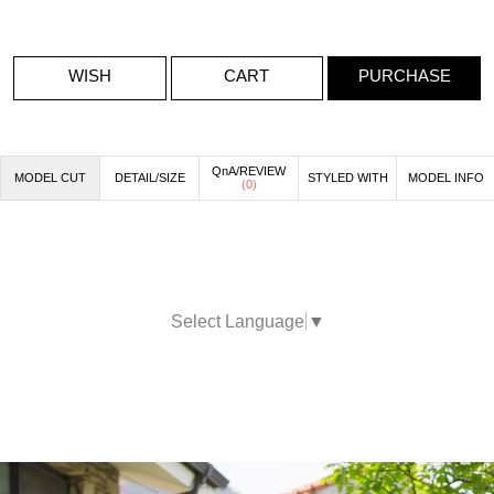
WISH
CART
PURCHASE
QnA/REVIEW
MODEL CUT
DETAIL/SIZE
STYLED WITH
MODEL INFO
(
0
)
Select Language
▼