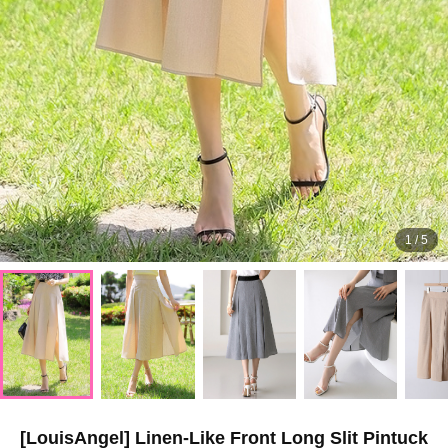
1
/
5
[LouisAngel] Linen-Like Front Long Slit Pintuck