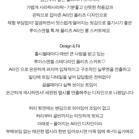
가볍게 사라락사라락~ 기분좋고 산뜻한 착용감과
핀턱으로 잡아준 A라인 플리츠 디자인으로
체형 부담없이! 깔끔하면서 멋스럽게 떨어지는 핏감으로 즐기시기 좋은
루이스엔젤 특.제 플리츠 A라인 롱 스커트에요
Design & Fit
출시될때마다 매번! 큰 사랑을 받고 있는
루이스엔젤 스테디라인 플리츠 스커트♡
A라인 으로 은은하게 퍼지며 입체적이고 구조적인 실루엣을 연출하고
밑단에 트임 디테일을 넣어 답답함은 전혀없이!
걸을때마다 살짝 보이는 트임이
은근하게 섹시하면서! 세련된 맵시를 연출해주는 디자인으로 나왔답니다
허리 뒷면에는 밴딩으로 되어있어 조임이 없고
허리부터 골반까지는 타잇하게 핏되고
아래로 ~ 풀어지는 A라인 디자인이라
부해보임 없는 매끈한 맵시라 한번 입어보시면 더욱 맘에 쏙~!드실거에요