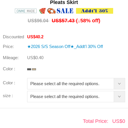
Pleats Skirt
US$57.43
(↓
58
% off)
US$96.04
Discounted
US$40.2
Price:
★2026 S/S Season Off★_Addt'l 30% Off
Mileage:
US$0.40
Color :
Color :
size :
Total Price:
US$
0