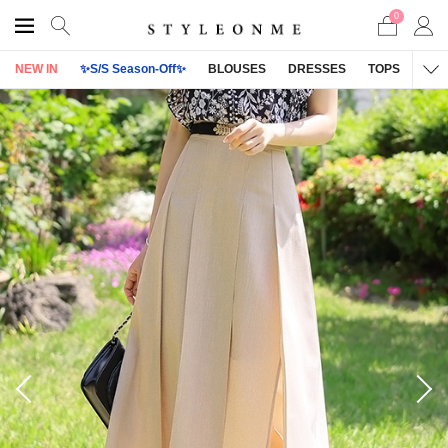
0
NEW IN
✨S/S Season-Off✨
BLOUSES
DRESSES
TOPS
OU