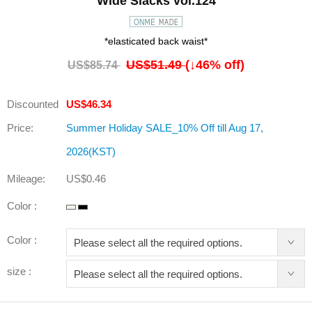
Wide Slacks vol.124
*elasticated back waist*
US$51.49
(↓
46
% off)
US$85.74
Discounted
US$46.34
Price:
Summer Holiday SALE_10% Off till Aug 17,
2026(KST)
Mileage:
US$0.46
Color :
Color :
size :