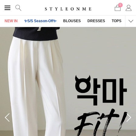
0
NEW IN
✨S/S Season-Off✨
BLOUSES
DRESSES
TOPS
OU