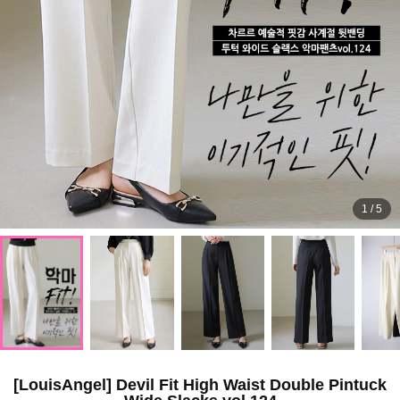
1
/
5
[LouisAngel] Devil Fit High Waist Double Pintuck