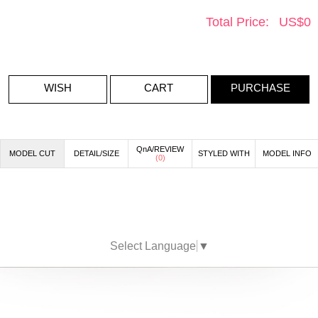
Total Price:
US$
0
WISH
CART
PURCHASE
QnA/REVIEW
MODEL CUT
DETAIL/SIZE
STYLED WITH
MODEL INFO
(
0
)
Select Language
▼