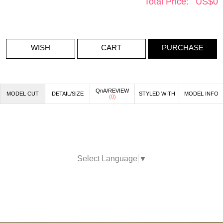
Total Price:
US$
0
WISH
CART
PURCHASE
QnA/REVIEW
MODEL CUT
DETAIL/SIZE
STYLED WITH
MODEL INFO
(
0
)
Select Language
▼