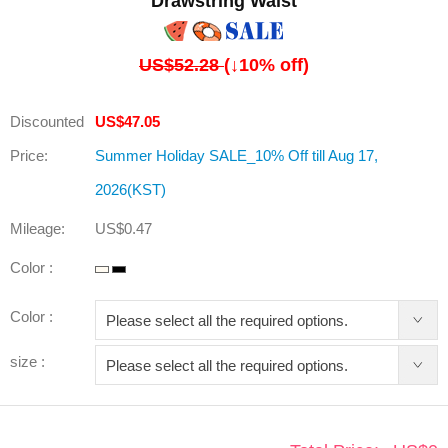
Drawstring Waist
US$52.28
(↓
10
% off)
Discounted
US$47.05
Price:
Summer Holiday SALE_10% Off till Aug 17,
2026(KST)
Mileage:
US$0.47
Color :
Color :
size :