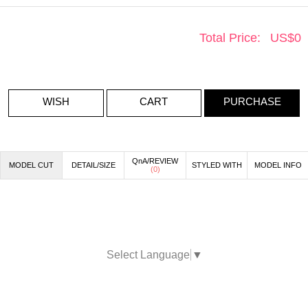
Total Price:
US$
0
WISH
CART
PURCHASE
QnA/REVIEW
MODEL CUT
DETAIL/SIZE
STYLED WITH
MODEL INFO
(
0
)
Select Language
▼