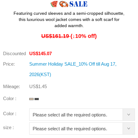
Featuring curved sleeves and a semi-cropped silhouette,
this luxurious wool jacket comes with a soft scarf for
added warmth.
US$161.19
(↓
10
% off)
Discounted
US$145.07
Price:
Summer Holiday SALE_10% Off till Aug 17,
2026(KST)
Mileage:
US$1.45
Color :
Color :
size :