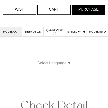
WISH
CART
PURCHASE
QnA/REVIEW
MODEL CUT
DETAIL/SIZE
STYLED WITH
MODEL INFO
(
0
)
Select Language
▼