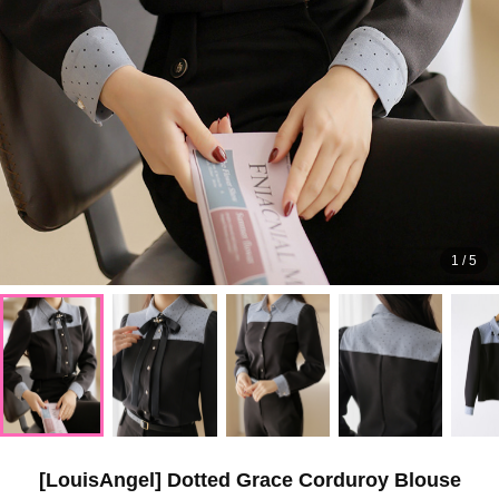
1
/
5
[LouisAngel] Dotted Grace Corduroy Blouse