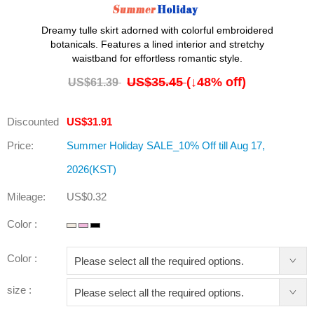
Dreamy tulle skirt adorned with colorful embroidered
botanicals. Features a lined interior and stretchy
waistband for effortless romantic style.
US$35.45
(↓
48
% off)
US$61.39
Discounted
US$31.91
Price:
Summer Holiday SALE_10% Off till Aug 17,
2026(KST)
Mileage:
US$0.32
Color :
Color :
size :