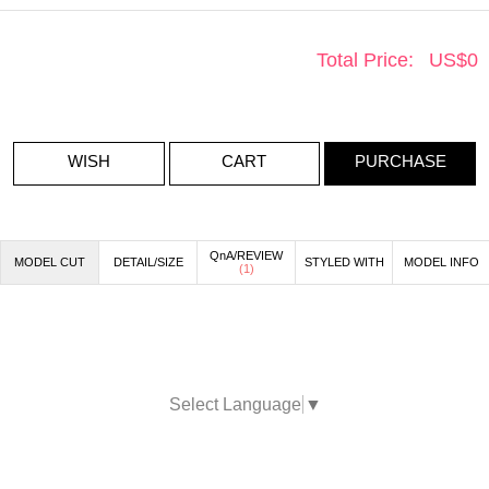
Total Price:
US$
0
WISH
CART
PURCHASE
QnA/REVIEW
MODEL CUT
DETAIL/SIZE
STYLED WITH
MODEL INFO
(
1
)
Select Language
▼