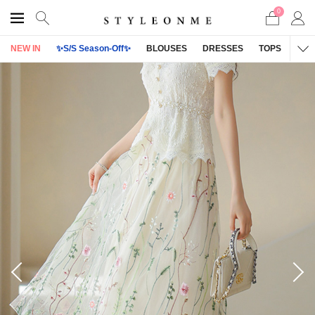
0
NEW IN
✨S/S Season-Off✨
BLOUSES
DRESSES
TOPS
OU