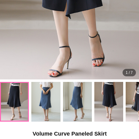
1
/
7
Volume Curve Paneled Skirt