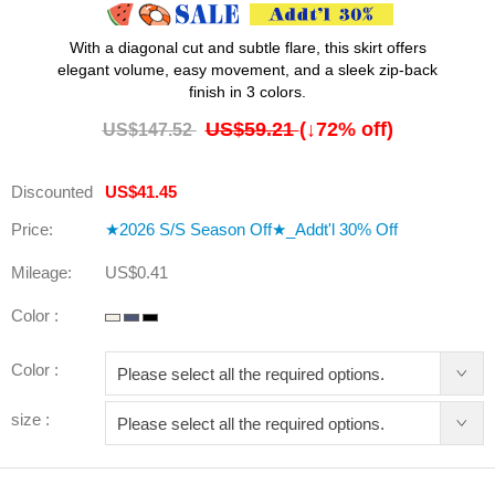
With a diagonal cut and subtle flare, this skirt offers
elegant volume, easy movement, and a sleek zip-back
finish in 3 colors.
US$59.21
(↓
72
% off)
US$147.52
Discounted
US$41.45
Price:
★2026 S/S Season Off★_Addt'l 30% Off
Mileage:
US$0.41
Color :
Color :
size :