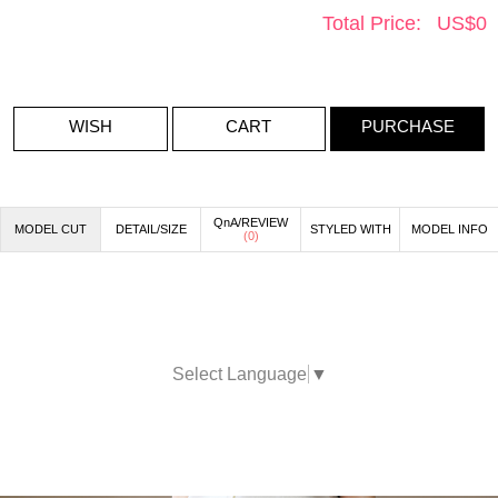
Total Price:
US$
0
WISH
CART
PURCHASE
QnA/REVIEW
MODEL CUT
DETAIL/SIZE
STYLED WITH
MODEL INFO
(
0
)
Select Language
▼