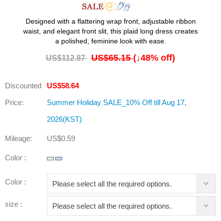
Designed with a flattering wrap front, adjustable ribbon
waist, and elegant front slit, this plaid long dress creates
a polished, feminine look with ease.
US$65.15
(↓
48
% off)
US$112.87
Discounted
US$58.64
Price:
Summer Holiday SALE_10% Off till Aug 17,
2026(KST)
Mileage:
US$0.59
Color :
Color :
size :