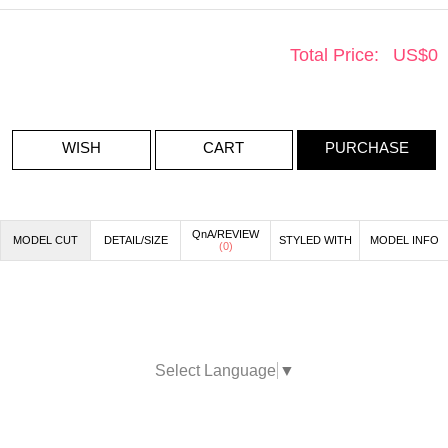
Total Price:
US$
0
WISH
CART
PURCHASE
QnA/REVIEW
MODEL CUT
DETAIL/SIZE
STYLED WITH
MODEL INFO
(
0
)
Select Language
▼