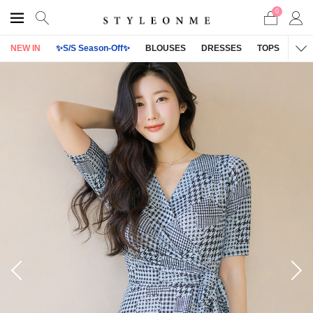
0
NEW IN
✨S/S Season-Off✨
BLOUSES
DRESSES
TOPS
OU