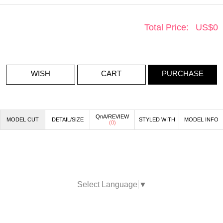
Total Price:
US$
0
WISH
CART
PURCHASE
QnA/REVIEW
MODEL CUT
DETAIL/SIZE
STYLED WITH
MODEL INFO
(
0
)
Select Language
▼