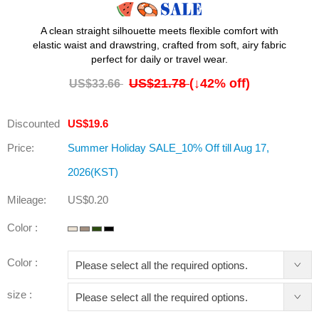
A clean straight silhouette meets flexible comfort with
elastic waist and drawstring, crafted from soft, airy fabric
perfect for daily or travel wear.
US$21.78
(↓
42
% off)
US$33.66
Discounted
US$19.6
Price:
Summer Holiday SALE_10% Off till Aug 17,
2026(KST)
Mileage:
US$0.20
Color :
Color :
size :