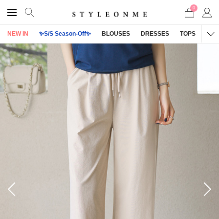
0
NEW IN
✨S/S Season-Off✨
BLOUSES
DRESSES
TOPS
OU