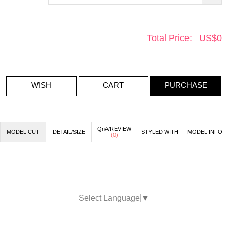
Total Price:
US$
0
WISH
CART
PURCHASE
QnA/REVIEW
MODEL CUT
DETAIL/SIZE
STYLED WITH
MODEL INFO
(
0
)
Select Language
▼