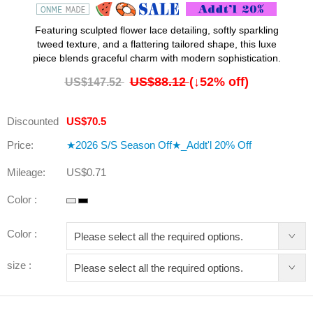
Featuring sculpted flower lace detailing, softly sparkling
tweed texture, and a flattering tailored shape, this luxe
piece blends graceful charm with modern sophistication.
US$88.12
(↓
52
% off)
US$147.52
Discounted
US$70.5
Price:
★2026 S/S Season Off★_Addt'l 20% Off
Mileage:
US$0.71
Color :
Color :
size :