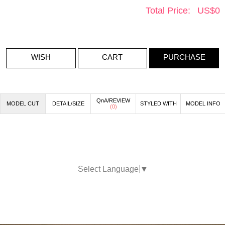
Total Price:
US$
0
WISH
CART
PURCHASE
QnA/REVIEW
MODEL CUT
DETAIL/SIZE
STYLED WITH
MODEL INFO
(
0
)
Select Language
▼