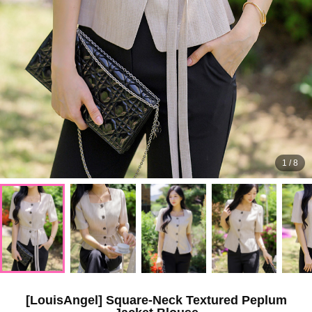
1
/
8
[LouisAngel] Square-Neck Textured Peplum