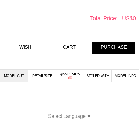
Total Price:
US$
0
WISH
CART
PURCHASE
QnA/REVIEW
MODEL CUT
DETAIL/SIZE
STYLED WITH
MODEL INFO
(
0
)
Select Language
▼