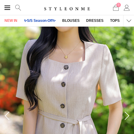
0
NEW IN
✨S/S Season-Off✨
BLOUSES
DRESSES
TOPS
OU