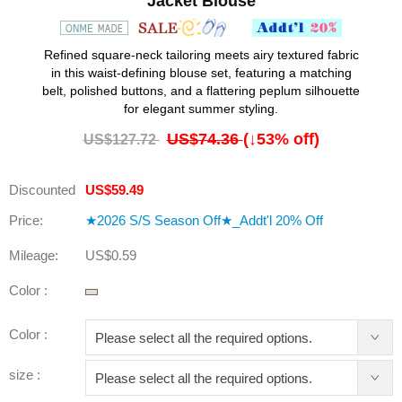
Jacket Blouse
Refined square-neck tailoring meets airy textured fabric
in this waist-defining blouse set, featuring a matching
belt, polished buttons, and a flattering peplum silhouette
for elegant summer styling.
US$74.36
(↓
53
% off)
US$127.72
Discounted
US$59.49
Price:
★2026 S/S Season Off★_Addt'l 20% Off
Mileage:
US$0.59
Color :
Color :
size :