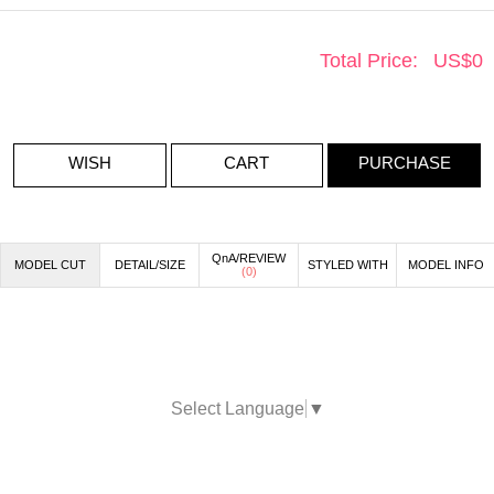
Total Price:
US$
0
WISH
CART
PURCHASE
QnA/REVIEW
MODEL CUT
DETAIL/SIZE
STYLED WITH
MODEL INFO
(
0
)
Select Language
▼