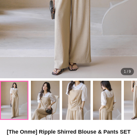
1
/
9
[The Onme] Ripple Shirred Blouse & Pants SET