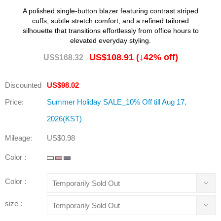
A polished single-button blazer featuring contrast striped
cuffs, subtle stretch comfort, and a refined tailored
silhouette that transitions effortlessly from office hours to
elevated everyday styling.
US$108.91
(↓
42
% off)
US$168.32
Discounted
US$98.02
Price:
Summer Holiday SALE_10% Off till Aug 17,
2026(KST)
Mileage:
US$0.98
Color :
Color :
size :