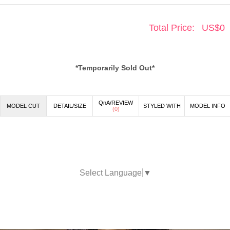
Total Price:
US$
0
*Temporarily Sold Out*
QnA/REVIEW
MODEL CUT
DETAIL/SIZE
STYLED WITH
MODEL INFO
(
0
)
Select Language
▼