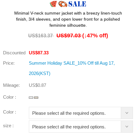
Minimal V-neck summer jacket with a breezy linen-touch
finish, 3/4 sleeves, and open lower front for a polished
feminine silhouette.
US$97.03
(↓
47
% off)
US$163.37
Discounted
US$87.33
Price:
Summer Holiday SALE_10% Off till Aug 17,
2026(KST)
Mileage:
US$0.87
Color :
Color :
size :