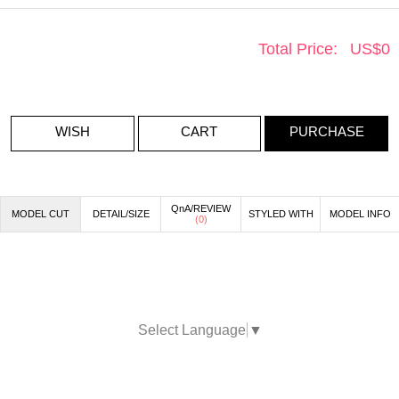
Total Price:
US$
0
WISH
CART
PURCHASE
QnA/REVIEW
MODEL CUT
DETAIL/SIZE
STYLED WITH
MODEL INFO
(
0
)
Select Language
▼