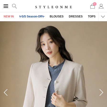
0
NEW IN
✨S/S Season-Off✨
BLOUSES
DRESSES
TOPS
OU