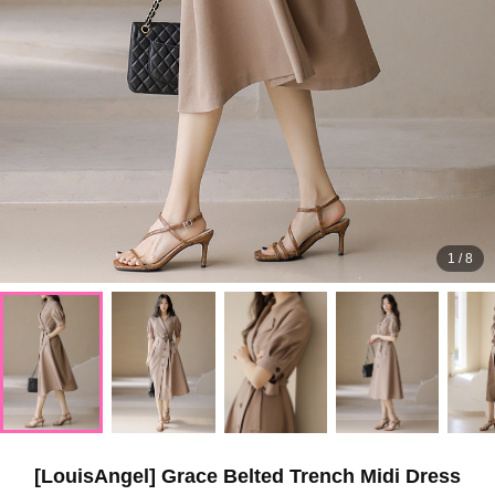
1
/
8
[LouisAngel] Grace Belted Trench Midi Dress