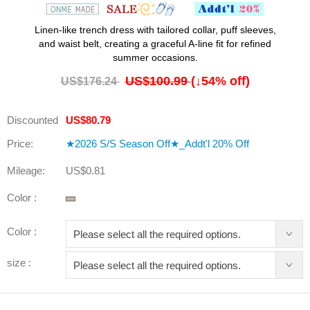
Linen-like trench dress with tailored collar, puff sleeves,
and waist belt, creating a graceful A-line fit for refined
summer occasions.
US$100.99
(↓
54
% off)
US$176.24
Discounted
US$80.79
Price:
★2026 S/S Season Off★_Addt'l 20% Off
Mileage:
US$0.81
Color :
Color :
size :