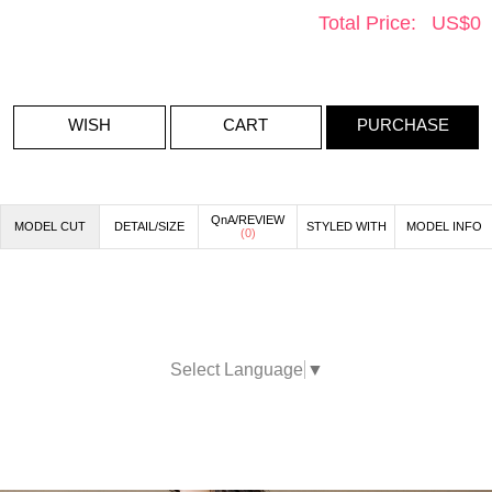
Total Price:
US$
0
WISH
CART
PURCHASE
QnA/REVIEW
MODEL CUT
DETAIL/SIZE
STYLED WITH
MODEL INFO
(
0
)
Select Language
▼